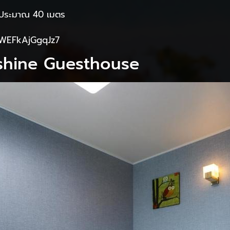
g ประมาณ 40 เมตร
xEWEFkAjGgqJz7
hine Guesthouse