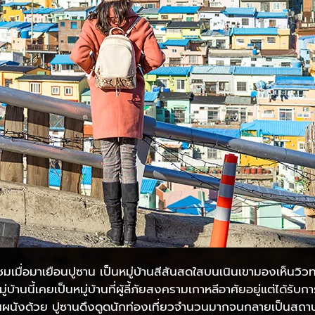
มเมื่อมาเยือนปูซาน เป็นหมู่บ้านสีสันสดใสบนเนินเขามองเห็นวิวทะ
มู่บ้านนี้เคยเป็นหมู่บ้านที่ผู้ลี้ภัยสงครามเกาหลีอาศัยอยู่แต่ได้
ผนังด้วย ปูซานดึงดูดนักท่องเที่ยวจำนวนมากจนกลายเป็นสถานที่ท