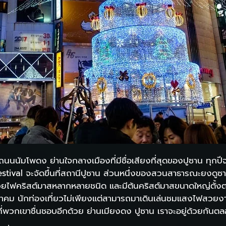
นัมโพดง ย่านใจกลางเมืองที่มีชื่อเสียงที่สุดของปูซาน ทุกปี
Festival จะจัดขึ้นที่สถานีปูซาน ส่วนหนึ่งของสวนสาธารณะยง
ยไฟคริสต์มาสหลากหลายชนิด และมีต้นคริสต์มาสขนาดใหญ่ตั้งตร
ราคม นักท่องเที่ยวไม่เพียงแต่สามารถมาเดินเล่นชมแสงไฟสวยงามใ
าที่พวกเขาชื่นชอบอีกด้วย ย่านเมียงดง ปูซาน เราจะอยู่ด้วยกันต