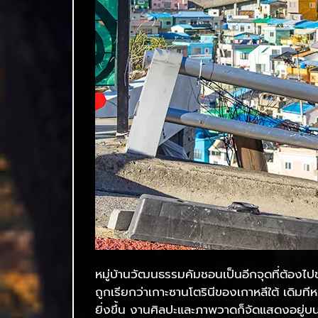
หมู่บ้านวัฒนธรรมคัมชอนเป็นอีกจุดที่ต้องไปช
ถูกเรียกว่าเกาะซานโตรินีของเกาหลีใต้ เดิมทีห
ยิ่งขึ้น งานศิลปะและภาพวาดก็จัดแสดงอยู่บน