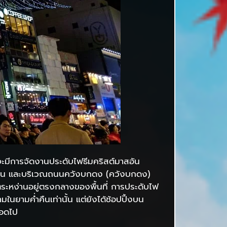
จะมีการจัดงานประดับไฟธีมคริสต์มาสอัน
ดูซาน และบริเวณถนนควังบกดง (ควังบกดง)
ะหง่านอยู่ตรงกลางของพื้นที่ การประดับไฟ
นยามค่ำคืนเท่านั้น แต่ยังได้ช้อปปิ้งบน
ลอดไป