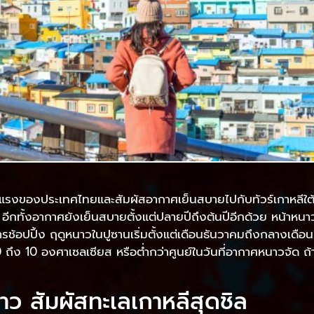
งของประเทศไทยและสัมผัสอากาศเย็นสบายไปกับทัวร์เกาหลีใต้ อีกเ
 อีกทั้งอากาศยังเย็นสบายตั้งแต่ปลายปีถึงต้นปีอีกด้วย หน้าหนาว
รช้อปปิ้ง ฤดูหนาวในปูซานเริ่มตั้งแต่เดือนธันวาคมถึงกลางเดื
ถึง 10 องศาเซลเซียส หรือต่ำกว่าศูนย์ในวันที่อากาศหนาวจัด ถ้าอ
หนาว สัมผัสทะเลเกาหลีสุดชิล