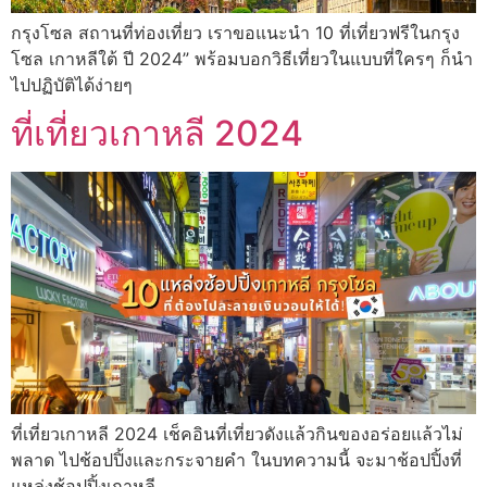
กรุงโซล สถานที่ท่องเที่ยว เราขอแนะนำ 10 ที่เที่ยวฟรีในกรุง
โซล เกาหลีใต้ ปี 2024” พร้อมบอกวิธีเที่ยวในแบบที่ใครๆ ก็นำ
ไปปฏิบัติได้ง่ายๆ
ที่เที่ยวเกาหลี 2024
ที่เที่ยวเกาหลี 2024 เช็คอินที่เที่ยวดังแล้วกินของอร่อยแล้วไม่
พลาด ไปช้อปปิ้งและกระจายคำ ในบทความนี้ จะมาช้อปปิ้งที่
แหล่งช้อปปิ้งเกาหลี