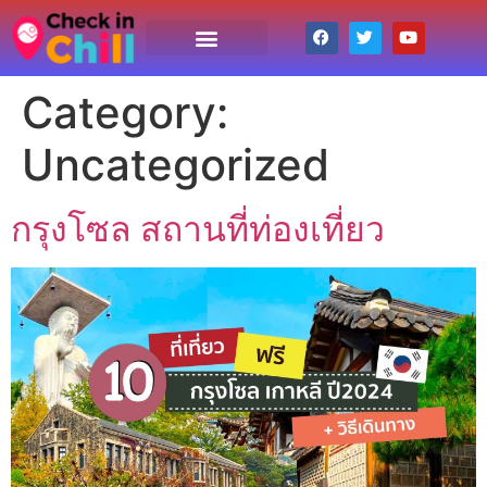
Category:
Uncategorized
กรุงโซล สถานที่ท่องเที่ยว